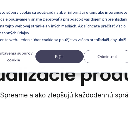
o súbory cookie sa používajú na zber informácií o tom, ako interagujete
je používame v snahe zlepšovať a prispôsobiť váš dojem pri prehliadaní
na tejto webovej stránke a v iných médiách. Ak si chcete prečítať viac o
Use Cases
Ceny
Demo
Partnerský 
 osobných údajov.
nto web. Jeden súbor cookie sa použije vo vašom prehliadači, aby uložil
stavenia súborov
Prijať
Odmietnuť
cookie
ualizácie prod
 Spreame a ako zlepšujú každodennú sprá