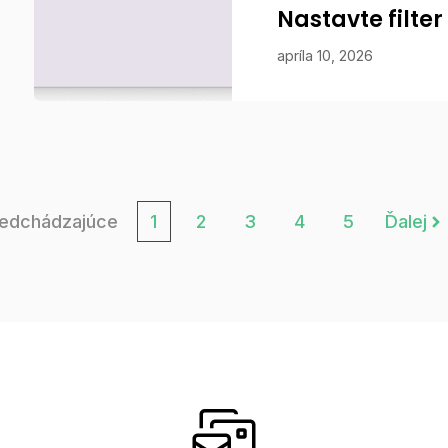
Nastavte filte
apríla 10, 2026
edchádzajúce
1
2
3
4
5
Ďalej