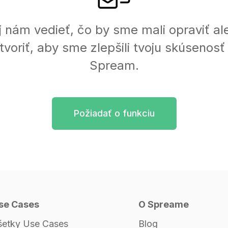
j nám vedieť, čo by sme mali opraviť al
tvoriť, aby sme zlepšili tvoju skúsenosť
Spream.
Požiadať o funkciu
se Cases
O Spreame
šetky Use Cases
Blog