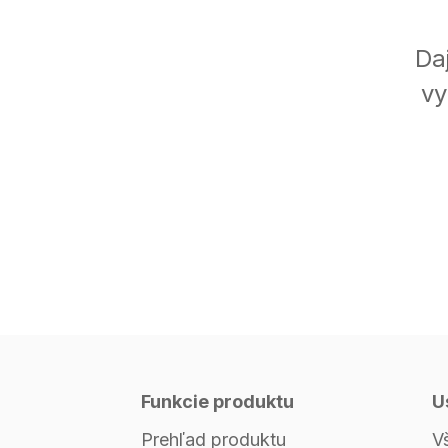
Da
vy
Funkcie produktu
U
Prehľad produktu
V